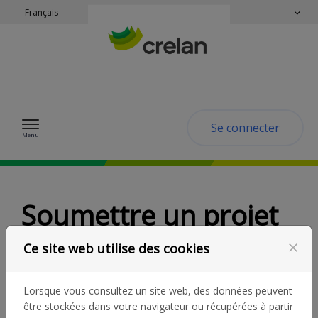
Passer au contenu
Français
Se connecter
Menu
Soumettre un projet
chez Crelan
Ce site web utilise des cookies
close
Bienvenue ! Vous êtes coopérateur CrelanCo et
Lorsque vous consultez un site web, des données peuvent
vous êtes impliqué dans une association ou une
être stockées dans votre navigateur ou récupérées à partir