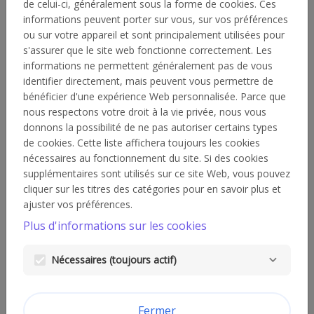
bonne cause ? Sur cette plateforme, vous pouvez
de celui-ci, généralement sous la forme de cookies. Ces
nous présenter votre projet et introduire une
informations peuvent porter sur vous, sur vos préférences
demande de soutien financier.
ou sur votre appareil et sont principalement utilisées pour
s'assurer que le site web fonctionne correctement. Les
Avant de soumettre votre demande, vérifiez que
informations ne permettent généralement pas de vous
votre projet réponde bien à nos conditions de
identifier directement, mais peuvent vous permettre de
base :
bénéficier d'une expérience Web personnalisée. Parce que
nous respectons votre droit à la vie privée, nous vous
Votre projet s’inscrit dans un de nos trois
donnons la possibilité de ne pas autoriser certains types
domaines d’action :
de cookies. Cette liste affichera toujours les cookies
1)
inclusion sociale
nécessaires au fonctionnement du site. Si des cookies
2)
écologie/durabilité
supplémentaires sont utilisés sur ce site Web, vous pouvez
3)
éducation qui favorise l’égalité des chances.
cliquer sur les titres des catégories pour en savoir plus et
En tant que soumissionnaire du projet, vous
ajuster vos préférences.
êtes un
coopérateur CrelanCo
et vous
Plus d'informations sur les cookies
êtes
majeur.
Vous êtes
personnellement
impliqué
dans l’initiative car vous devenez
Nécessaires (toujours actif)
notre interlocuteur privilégié pour répondre à
nos éventuelles questions sur le projet.
Votre projet bénéficie aussi du
soutien de
Fermer